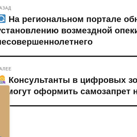
Навигация
АЗАД
по
На региональном портале обн
редыдущая
апись:
записям
установлению возмездной опек
несовершеннолетнего
АЛЕЕ
Консультанты в цифровых з
ледующая
апись:
помогут оформить самозапрет 