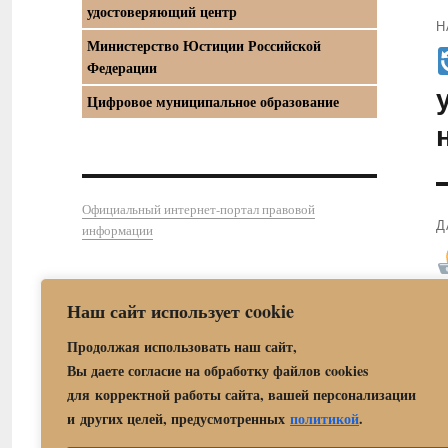
удостоверяющий центр
Н
Министерство Юстиции Российской
П
Федерации
з
Цифровое муниципальное образование
Официальный интернет-портал правовой
Д
информации
С
з
Наш сайт использует cookie
Продолжая использовать наш сайт,
Вы даете согласие на обработку файлов cookies
для корректной работы сайта, вашей персонализации
и других целей, предусмотренных
политикой
.