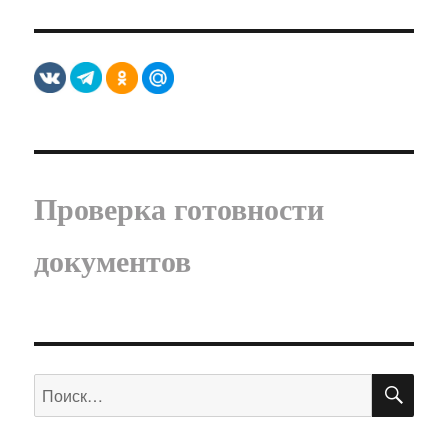
Проверка готовности
документов
ПО
Искать: