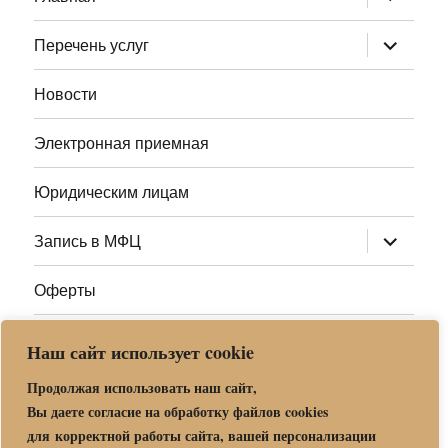
дочернее
меню
раскрыт
Перечень услуг
дочернее
меню
Новости
Электронная приемная
Юридическим лицам
раскрыт
Запись в МФЦ
дочернее
меню
Оферты
Полезные ссылки
Наш сайт использует cookie
Адреса МФЦ МО
Продолжая использовать наш сайт,
Вы даете согласие на обработку файлов cookies
для корректной работы сайта, вашей персонализации