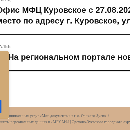
по
Офис МФЦ Куровское с 27.08.20
редыдущая
апись:
записям
место по адресу г. Куровское, у
АЛЕЕ
На региональном портале нов
ледующая
апись:
и муниципальных услуг «Мои документы» в г. о. Орехово-Зуево
защиты персональных данных в «МБУ МФЦ Орехово-Зуевского городского окру