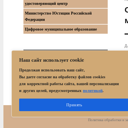
удостоверяющий центр
П
Министерство Юстиции Российской
з
Федерации
Цифровое муниципальное образование
Д
С
Наш сайт использует cookie
Официальный интернет-портал правовой
з
информации
Продолжая использовать наш сайт,
Вы даете согласие на обработку файлов cookies
для корректной работы сайта, вашей персонализации
и других целей, предусмотренных
политикой
.
Принять
Центр государственных 
Политика обработки и 