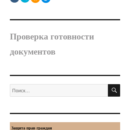
Проверка готовности
документов
ПО
Искать:
Защита прав граждан