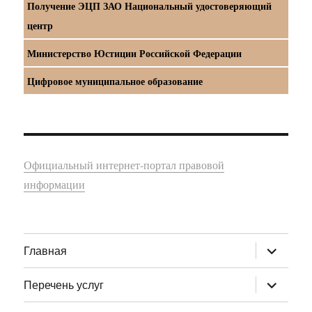
Получение ЭЦП ЗАО Национальный удостоверяющий
центр
Министерство Юстиции Российской Федерации
Цифровое муниципальное образование
Официальный интернет-портал правовой
информации
раскрыт
Главная
дочернее
меню
раскрыт
Перечень услуг
дочернее
меню