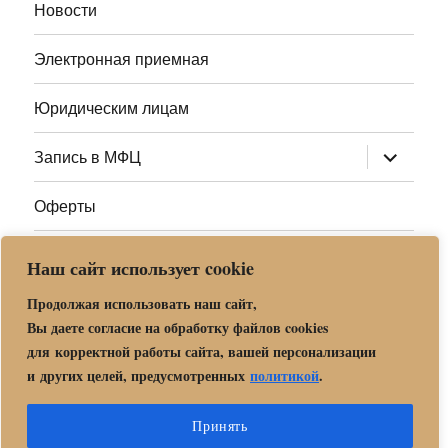
Новости
Электронная приемная
Юридическим лицам
раскрыт
Запись в МФЦ
дочернее
меню
Оферты
Полезные ссылки
Наш сайт использует cookie
Адреса МФЦ МО
Продолжая использовать наш сайт,
Вы даете согласие на обработку файлов cookies
для корректной работы сайта, вашей персонализации
Центр государственных и муниципальных услуг «Мои
и других целей, предусмотренных
политикой
.
документы» в г. о. Орехово-Зуево
Политика обработки и защиты персональных данных в «МБУ
Принять
МФЦ Орехово-Зуевского городского округа Московской области»