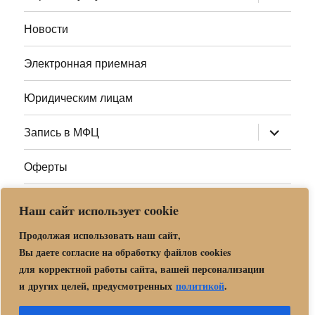
дочернее
меню
Новости
Электронная приемная
Юридическим лицам
раскрыт
Запись в МФЦ
дочернее
меню
Оферты
Полезные ссылки
Наш сайт использует cookie
Адреса МФЦ МО
Продолжая использовать наш сайт,
Вы даете согласие на обработку файлов cookies
для корректной работы сайта, вашей персонализации
Центр государственных и муниципальных услуг «Мои
и других целей, предусмотренных
политикой
.
документы» в г. о. Орехово-Зуево
Политика обработки и защиты персональных данных в «МБУ