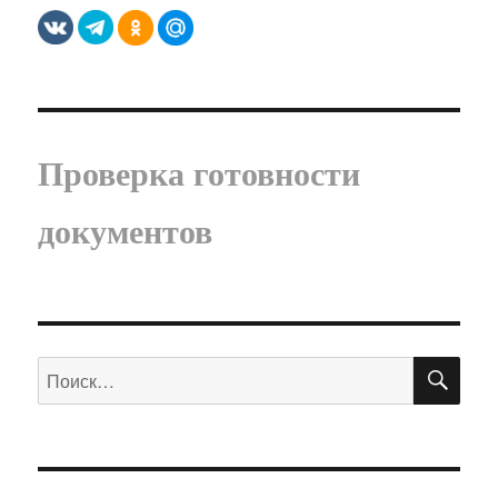
Проверка готовности
документов
ПО
Искать: