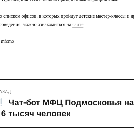
о списком офисов, в которых пройдут детские мастер-классы и д
роведения, можно ознакомиться на
сайте
mfcmo
Навигация
АЗАД
по
Чат-бот МФЦ Подмосковья н
редыдущая
апись:
записям
16 тысяч человек