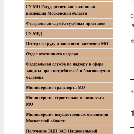
ГУ МО Государственная жилищная
инспекция Московской области
С
Федеральная служба судебных приставов
п
ГУ МВД
@
Центр по труду и занятости населения МО
Отдел охотничьего надзора
Федеральная служба по надзору в сфере
защиты прав потребителей и благополучия
человека
Министерство транспорта МО
Н
Министерство строительного комплекса
П
МО
з
Министерство имущественных отношений
Московской области
Получение ЭЦП ЗАО Национальный