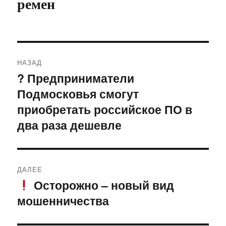
ремен
Навигация
НАЗАД
по
? Предприниматели
Предыдущая
Подмосковья смогут
запись:
записям
приобретать российское ПО в
два раза дешевле
ДАЛЕЕ
Осторожно – новый вид
Следующая
мошенничества
запись: