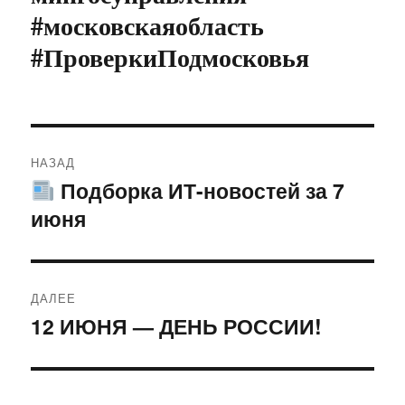
#московскаяобласть
#ПроверкиПодмосковья
Навигация
НАЗАД
по
Подборка ИТ-новостей за 7
Предыдущая
июня
запись:
записям
ДАЛЕЕ
12 ИЮНЯ — ДЕНЬ РОССИИ!
Следующая
запись: