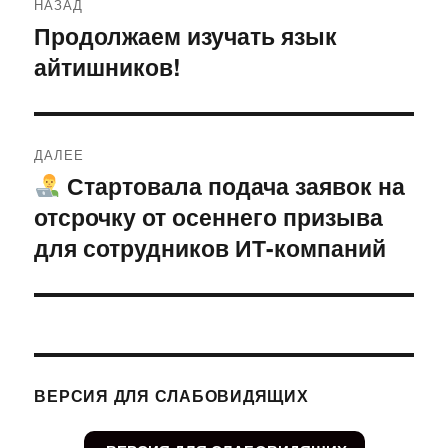
НАЗАД
по
Продолжаем изучать язык
Предыдущая
айтишников!
запись:
записям
ДАЛЕЕ
Стартовала подача заявок на
Следующая
отсрочку от осеннего призыва
запись:
для сотрудников ИТ-компаний
ВЕРСИЯ ДЛЯ СЛАБОВИДЯЩИХ