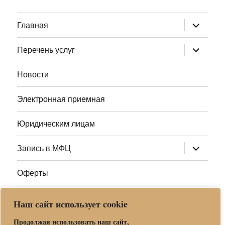
раскрыт
Главная
дочернее
меню
раскрыт
Перечень услуг
дочернее
меню
Новости
Электронная приемная
Юридическим лицам
раскрыт
Запись в МФЦ
дочернее
меню
Оферты
Полезные ссылки
Наш сайт использует cookie
Адреса МФЦ МО
Продолжая использовать наш сайт,