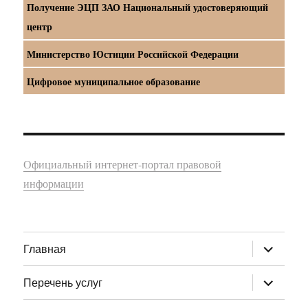
Получение ЭЦП ЗАО Национальный удостоверяющий
центр
Министерство Юстиции Российской Федерации
Цифровое муниципальное образование
Официальный интернет-портал правовой
информации
раскрыт
Главная
дочернее
меню
раскрыт
Перечень услуг
дочернее
меню