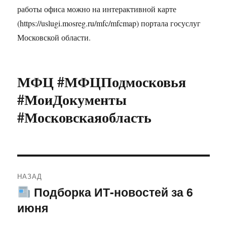
работы офиса можно на интерактивной карте
(https://uslugi.mosreg.ru/mfc/mfcmap) портала госуслуг
Московской области.
МФЦ #МФЦПодмосковья
#МоиДокументы
#Московскаяобласть
Навигация
НАЗАД
по
Подборка ИТ-новостей за 6
Предыдущая
июня
запись:
записям