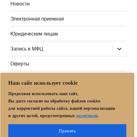
Новости
Электронная приемная
Юридическим лицам
раскрыт
Запись в МФЦ
дочернее
меню
Оферты
Полезные ссылки
Наш сайт использует cookie
Адреса МФЦ МО
Продолжая использовать наш сайт,
Вы даете согласие на обработку файлов cookies
для корректной работы сайта, вашей персонализации
Центр государственных и муниципальных услуг «Мои
и других целей, предусмотренных
политикой
.
документы» в г. о. Орехово-Зуево
Политика обработки и защиты персональных данных в «МБУ
Принять
МФЦ Орехово-Зуевского городского округа Московской области»