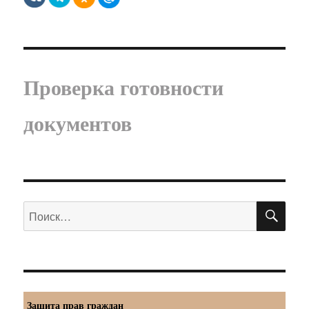
Проверка готовности
документов
ПО
Искать:
Защита прав граждан