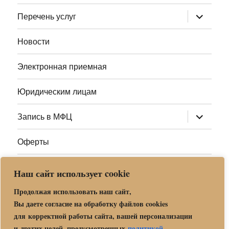
меню
раскрыт
Перечень услуг
дочернее
меню
Новости
Электронная приемная
Юридическим лицам
раскрыт
Запись в МФЦ
дочернее
меню
Оферты
Полезные ссылки
Наш сайт использует cookie
Адреса МФЦ МО
Продолжая использовать наш сайт,
Вы даете согласие на обработку файлов cookies
для корректной работы сайта, вашей персонализации
Центр государственных и муниципальных услуг «Мои
и других целей, предусмотренных
политикой
.