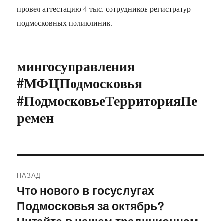
провел аттестацию 4 тыс. сотрудников регистратур
подмосковных поликлиник.
мингосуправления
#МФЦПодмосковья
#ПодмосковьеТерриторияПе
ремен
Навигация
НАЗАД
по
Что нового в госуслугах
Предыдущая
Подмосковья за октябрь?
запись:
записям
Читайте в нашем традиционном