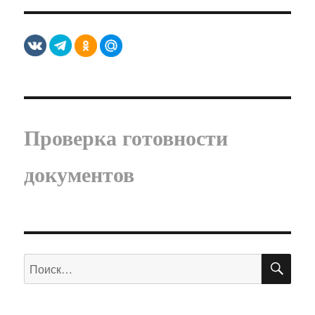
Проверка готовности
документов
ПО
Искать: