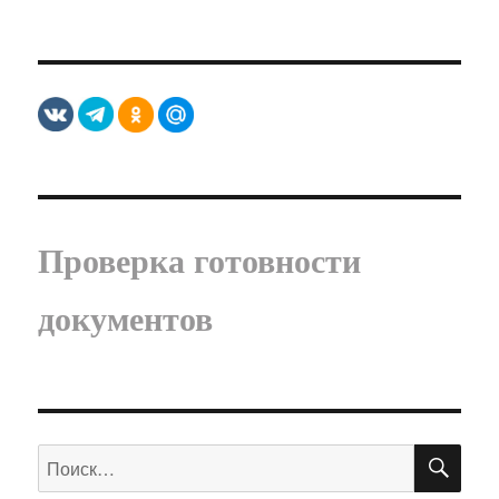
Проверка готовности
документов
ПО
Искать: