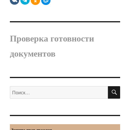
Проверка готовности
документов
ПО
Искать:
Защита прав граждан