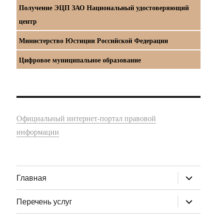
Получение ЭЦП ЗАО Национальный удостоверяющий
центр
Министерство Юстиции Российской Федерации
Цифровое муниципальное образование
Официальный интернет-портал правовой
информации
раскрыт
Главная
дочернее
меню
раскрыт
Перечень услуг
дочернее
меню