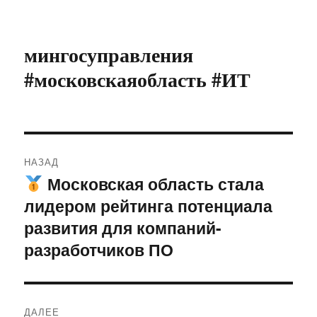
мингосуправления
#московскаяобласть #ИТ
Навигация
НАЗАД
по
Московская область стала
Предыдущая
лидером рейтинга потенциала
запись:
записям
развития для компаний-
разработчиков ПО
ДАЛЕЕ