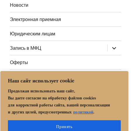
Новости
Электронная приемная
Юридическим лицам
раскрыт
Запись в МФЦ
дочернее
меню
Оферты
Полезные ссылки
Наш сайт использует cookie
Адреса МФЦ МО
Продолжая использовать наш сайт,
Вы даете согласие на обработку файлов cookies
для корректной работы сайта, вашей персонализации
Центр государственных и муниципальных услуг «Мои
и других целей, предусмотренных
политикой
.
документы» в г. о. Орехово-Зуево
Политика обработки и защиты персональных данных в «МБУ
Принять
МФЦ Орехово-Зуевского городского округа Московской области»