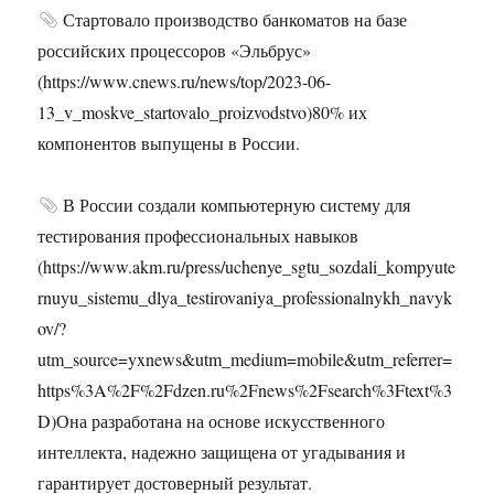
Стартовало производство банкоматов на базе
российских процессоров «Эльбрус»
(https://www.cnews.ru/news/top/2023-06-
13_v_moskve_startovalo_proizvodstvo)80% их
компонентов выпущены в России.
В России создали компьютерную систему для
тестирования профессиональных навыков
(https://www.akm.ru/press/uchenye_sgtu_sozdali_kompyute
rnuyu_sistemu_dlya_testirovaniya_professionalnykh_navyk
ov/?
utm_source=yxnews&utm_medium=mobile&utm_referrer=
https%3A%2F%2Fdzen.ru%2Fnews%2Fsearch%3Ftext%3
D)Она разработана на основе искусственного
интеллекта, надежно защищена от угадывания и
гарантирует достоверный результат.