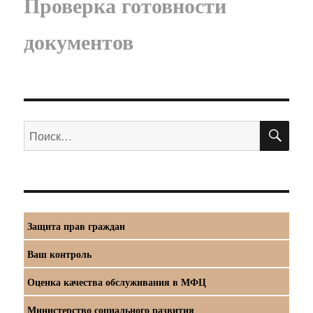
Проверка готовности
документов
ПО
Искать:
Защита прав граждан
Ваш контроль
Оценка качества обслуживания в МФЦ
Министерство социального развития