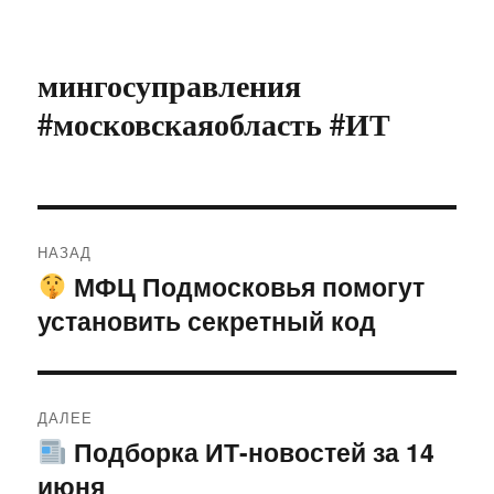
мингосуправления
#московскаяобласть #ИТ
Навигация
НАЗАД
по
МФЦ Подмосковья помогут
Предыдущая
установить секретный код
запись:
записям
ДАЛЕЕ
Подборка ИТ-новостей за 14
Следующая
июня
запись: