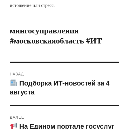
истощение или стресс.
мингосуправления
#московскаяобласть #ИТ
Навигация
НАЗАД
по
Подборка ИТ-новостей за 4
Предыдущая
августа
запись:
записям
ДАЛЕЕ
На Едином портале госуслуг
Следующая