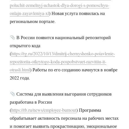
poluchit-zemelnyj-uchastok-dlya-dorogi-s-pomoschyu-
onlajn-zayavleniya-xl
) Новая услуга появилась на
региональном портале.
В России появится национальный репозиторий
открытого кода
(
https://rg.ru/2022/10/13/dmitrij-chernyshenko-poiavlenie-
repozitoriia-otkrytogo-koda-pospobstvuet-razvitiiu-it-
otrasli.html
) Работы по его созданию начнутся в ноябре
2022 года.
Система для выявления выгорания сотрудников
разработана в России
(
https://rb.ru/news/employee-burnout
) Программа
обрабатывает активность персонала на рабочих местах
и помогает выявить прокрастинацию, эмоциональное