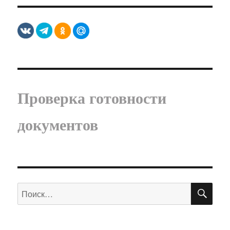
Проверка готовности
документов
ПО
Искать: