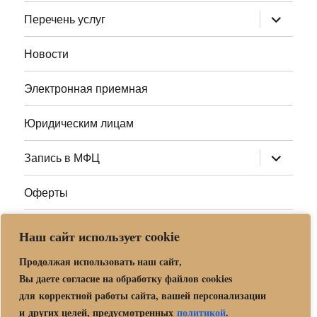
меню
раскрыт
Перечень услуг
дочернее
меню
Новости
Электронная приемная
Юридическим лицам
раскрыт
Запись в МФЦ
дочернее
меню
Оферты
Полезные ссылки
Наш сайт использует cookie
Адреса МФЦ МО
Продолжая использовать наш сайт,
Вы даете согласие на обработку файлов cookies
для корректной работы сайта, вашей персонализации
Центр государственных и муниципальных услуг «Мои
и других целей, предусмотренных
политикой
.