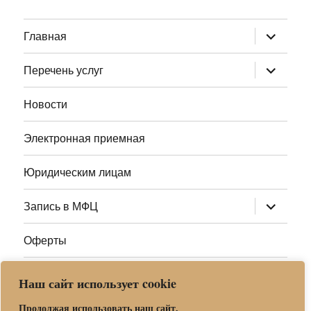
раскрыт
Главная
дочернее
меню
раскрыт
Перечень услуг
дочернее
меню
Новости
Электронная приемная
Юридическим лицам
раскрыт
Запись в МФЦ
дочернее
меню
Оферты
Полезные ссылки
Наш сайт использует cookie
Адреса МФЦ МО
Продолжая использовать наш сайт,