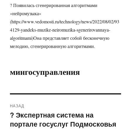
? Появилась сгенерированная алгоритмами
«нейромузыка»
(https://www.vedomosti.ru/technology/news/2022/08/02/93
4129-yandeks-muzike-neiromuzika-sgenerirovannaya-
algoritmami)Она представляет собой бесконечную
мелодию, сгенерированную алгоритмами.
мингосуправления
Навигация
НАЗАД
по
? Экспертная система на
Предыдущая
портале госуслуг Подмосковья
запись:
записям