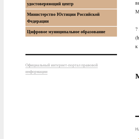
в
удостоверяющий центр
М
Министерство Юстиции Российской
Федерации
?
Цифровое муниципальное образование
(
к
Официальный интернет-портал правовой
информации
Н
П