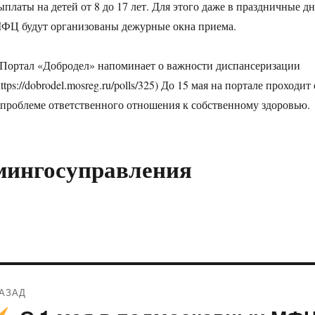
ыплаты на детей от 8 до 17 лет. Для этого даже в праздничные 
ФЦ будут организованы дежурные окна приема.
 Портал «Добродел» напоминает о важности диспансеризации
https://dobrodel.mosreg.ru/polls/325) До 15 мая на портале прох
 проблеме ответственного отношения к собственному здоровью.
мингосуправления
Навигация
АЗАД
по
редыдущая