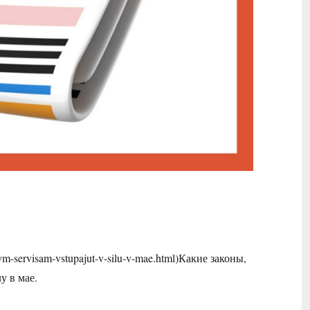
nnym-servisam-vstupajut-v-silu-v-mae.html)Какие законы,
у в мае.