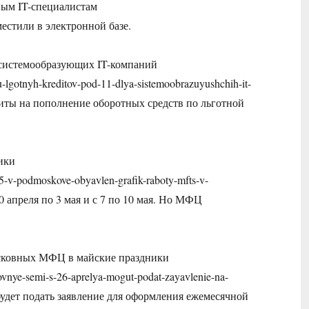
ным IT-специалистам
зместили в электронной базе.
 системообразующих IT-компаний
mu-lgotnyh-kreditov-pod-11-dlya-sistemoobrazuyushchih-it-
иты на пополнение оборотных средств по льготной
ики
-25-v-podmoskove-obyavlen-grafik-raboty-mfts-v-
0 апреля по 3 мая и с 7 по 10 мая. Но МФЦ
московных МФЦ в майские праздники
ovnye-semi-s-26-aprelya-mogut-podat-zayavlenie-na-
 будет подать заявление для оформления ежемесячной