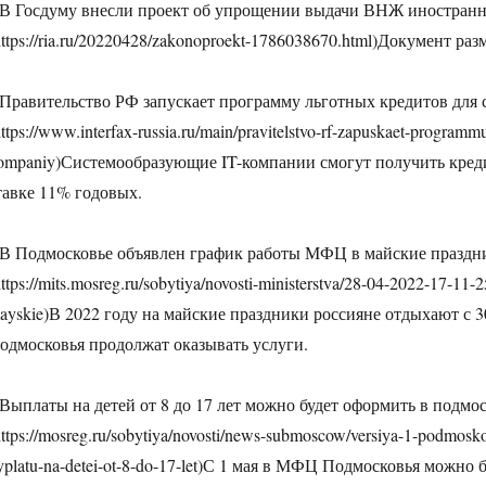
 В Госдуму внесли проект об упрощении выдачи ВНЖ иностран
https://ria.ru/20220428/zakonoproekt-1786038670.html)Документ ра
 Правительство РФ запускает программу льготных кредитов для
https://www.interfax-russia.ru/main/pravitelstvo-rf-zapuskaet-program
ompaniy)Системообразующие IT-компании смогут получить кред
тавке 11% годовых.
 В Подмосковье объявлен график работы МФЦ в майские праздн
https://mits.mosreg.ru/sobytiya/novosti-ministerstva/28-04-2022-17-11
ayskie)В 2022 году на майские праздники россияне отдыхают с 3
одмосковья продолжат оказывать услуги.
 Выплаты на детей от 8 до 17 лет можно будет оформить в под
https://mosreg.ru/sobytiya/novosti/news-submoscow/versiya-1-podmosk
yplatu-na-detei-ot-8-do-17-let)С 1 мая в МФЦ Подмосковья можно