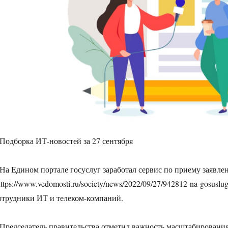
 Подборка ИТ-новостей за 27 сентября
 На Едином портале госуслуг заработал сервис по приему заявле
https://www.vedomosti.ru/society/news/2022/09/27/942812-na-gosuslu
отрудники ИТ и телеком-компаний.
 Председатель правительства отметил важность масштабировани