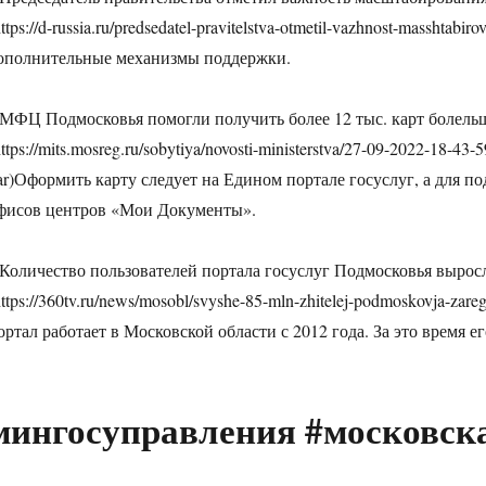
https://d-russia.ru/predsedatel-pravitelstva-otmetil-vazhnost-masshtab
ополнительные механизмы поддержки.
 МФЦ Подмосковья помогли получить более 12 тыс. карт болель
https://mits.mosreg.ru/sobytiya/novosti-ministerstva/27-09-2022-18-43
ar)Оформить карту следует на Едином портале госуслуг, а для п
фисов центров «Мои Документы».
 Количество пользователей портала госуслуг Подмосковья выросл
https://360tv.ru/news/mosobl/svyshe-85-mln-zhitelej-podmoskovja-zare
ортал работает в Московской области с 2012 года. За это время е
мингосуправления #московск