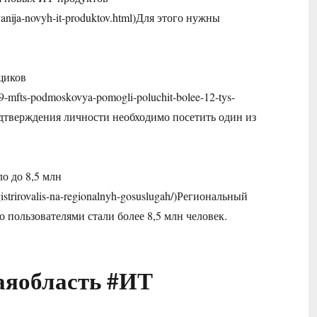
irovanija-novyh-it-produktov.html)Для этого нужны
щиков
-59-mfts-podmoskovya-pomogli-poluchit-bolee-12-tys-
одтверждения личности необходимо посетить один из
о до 8,5 млн
gistrirovalis-na-regionalnyh-gosuslugah/)Региональный
го пользователями стали более 8,5 млн человек.
аяобласть #ИТ