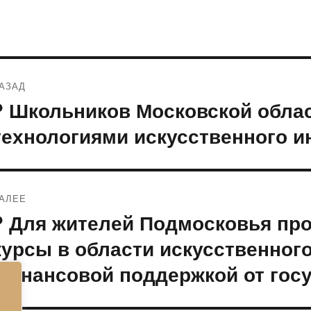
Навигация
АЗАД
по
? Школьников Московской облас
редыдущая
апись:
записям
технологиями искусственного и
АЛЕЕ
? Для жителей Подмосковья про
ледующая
апись:
курсы в области искусственного
финансовой поддержкой от гос