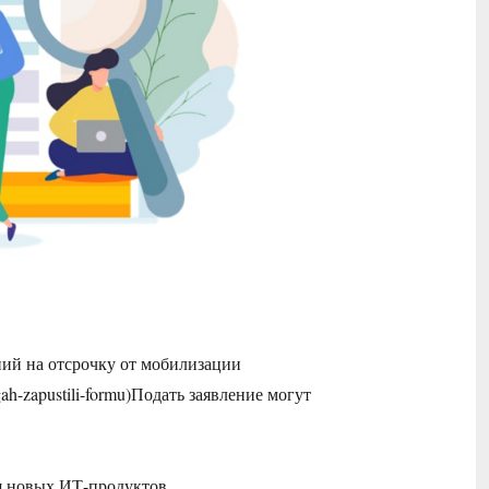
ний на отсрочку от мобилизации
gah-zapustili-formu)Подать заявление могут
я новых ИТ-продуктов