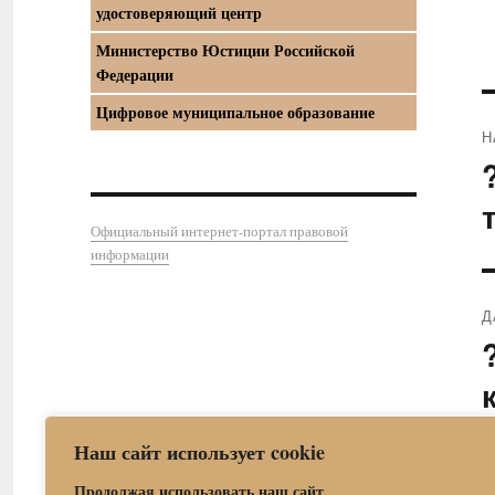
удостоверяющий центр
Министерство Юстиции Российской
Федерации
Цифровое муниципальное образование
Н
П
з
Официальный интернет-портал правовой
информации
Д
С
з
Наш сайт использует cookie
Продолжая использовать наш сайт,