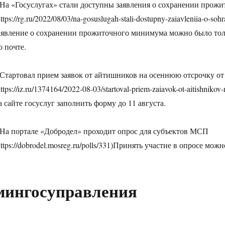
 На «Госуслугах» стали доступны заявления о сохранении прож
https://rg.ru/2022/08/03/na-gosuslugah-stali-dostupny-zaiavleniia-o-
аявление о сохранении прожиточного минимума можно было тол
о почте.
 Стартовал прием заявок от айтишников на осеннюю отсрочку от
https://iz.ru/1374164/2022-08-03/startoval-priem-zaiavok-ot-aitishni
а сайте госуслуг заполнить форму до 11 августа.
 На портале «Добродел» проходит опрос для субъектов МСП
https://dobrodel.mosreg.ru/polls/331)Принять участие в опросе можн
мингосуправления