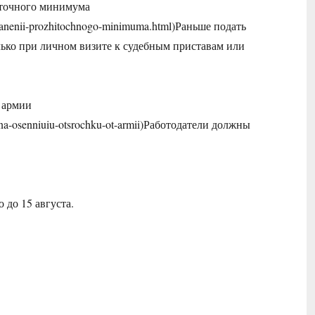
иточного минимума
sohranenii-prozhitochnogo-minimuma.html)Раньше подать
ько при личном визите к судебным приставам или
 армии
kov-na-osenniuiu-otsrochku-ot-armii)Работодатели должны
о до 15 августа.