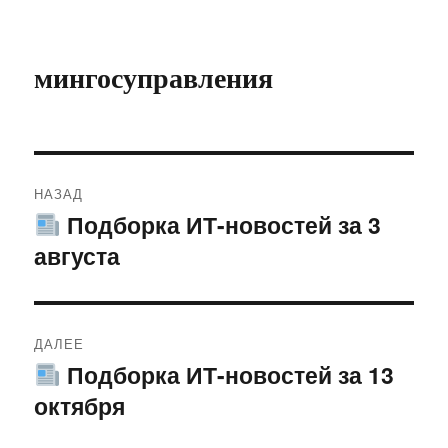
мингосуправления
Навигация
НАЗАД
по
Подборка ИТ-новостей за 3
Предыдущая
августа
запись:
записям
ДАЛЕЕ
Подборка ИТ-новостей за 13
Следующая
октября
запись: