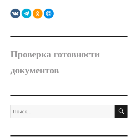
Проверка готовности
документов
ПО
Искать: