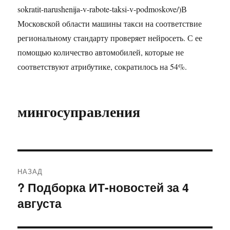
sokratit-narushenija-v-rabote-taksi-v-podmoskove/)В
Московской области машины такси на соответствие
региональному стандарту проверяет нейросеть. С ее
помощью количество автомобилей, которые не
соответствуют атрибутике, сократилось на 54%.
мингосуправления
Навигация
НАЗАД
по
? Подборка ИТ-новостей за 4
Предыдущая
августа
запись:
записям