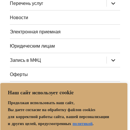
раскрыт
Перечень услуг
дочернее
меню
Новости
Электронная приемная
Юридическим лицам
раскрыт
Запись в МФЦ
дочернее
меню
Оферты
Полезные ссылки
Наш сайт использует cookie
Адреса МФЦ МО
Продолжая использовать наш сайт,
Вы даете согласие на обработку файлов cookies
для корректной работы сайта, вашей персонализации
Центр государственных и муниципальных услуг «Мои
и других целей, предусмотренных
политикой
.
документы» в г. о. Орехово-Зуево