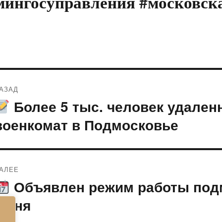
мингосуправления #московск
Навигация
АЗАД
по
Более 5 тыс. человек удален
редыдущая
апись:
записям
военкомат в Подмосковье
АЛЕЕ
Объявлен режим работы под
ледующая
апись:
июня