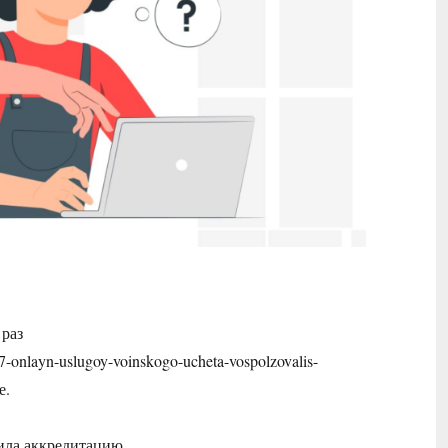
 раз
-47-onlayn-uslugoy-voinskogo-ucheta-vospolzovalis-
е.
ила аккредитацию