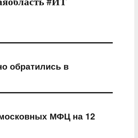
аяобласть #ИТ
но обратились в
московных МФЦ на 12