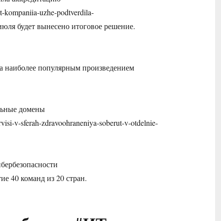
-it-kompaniia-uzhe-podtverdila-
1 июля будет вынесено итоговое решение.
стала наиболее популярным произведением
ельные домены
visi-v-sferah-zdravoohraneniya-soberut-v-otdelnie-
ибербезопасности
тие 40 команд из 20 стран.