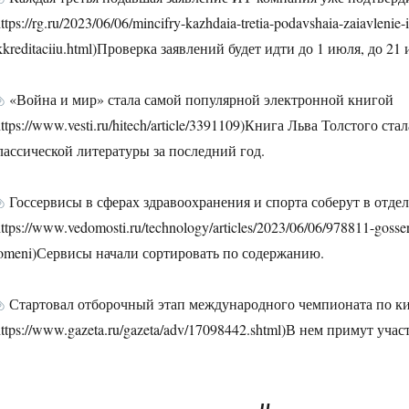
https://rg.ru/2023/06/06/mincifry-kazhdaia-tretia-podavshaia-zaiavlenie
kkreditaciiu.html)Проверка заявлений будет идти до 1 июля, до 2
«Война и мир» стала самой популярной электронной книгой
https://www.vesti.ru/hitech/article/3391109)Книга Льва Толстого 
лассической литературы за последний год.
Госсервисы в сферах здравоохранения и спорта соберут в отд
https://www.vedomosti.ru/technology/articles/2023/06/06/978811-gosser
omeni)Сервисы начали сортировать по содержанию.
Стартовал отборочный этап международного чемпионата по к
https://www.gazeta.ru/gazeta/adv/17098442.shtml)В нем примут учас