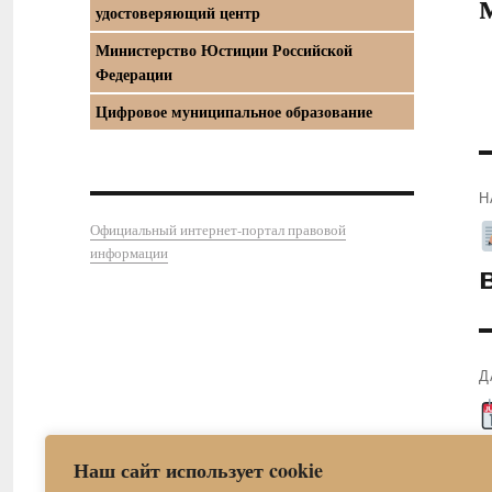
удостоверяющий центр
Министерство Юстиции Российской
Федерации
Цифровое муниципальное образование
Н
П
Официальный интернет-портал правовой
информации
з
Д
С
з
Наш сайт использует cookie