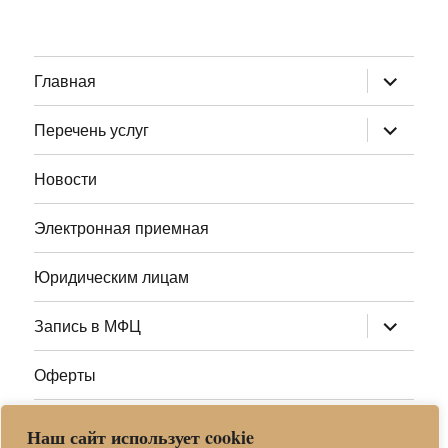
раскрыт
Главная
дочернее
меню
раскрыт
Перечень услуг
дочернее
меню
Новости
Электронная приемная
Юридическим лицам
раскрыт
Запись в МФЦ
дочернее
меню
Оферты
Полезные ссылки
Наш сайт использует cookie