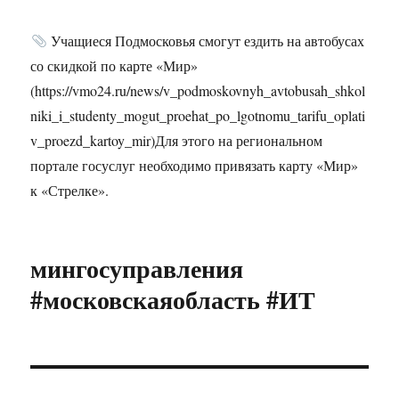
Учащиеся Подмосковья смогут ездить на автобусах
со скидкой по карте «Мир»
(https://vmo24.ru/news/v_podmoskovnyh_avtobusah_shkol
niki_i_studenty_mogut_proehat_po_lgotnomu_tarifu_oplati
v_proezd_kartoy_mir)Для этого на региональном
портале госуслуг необходимо привязать карту «Мир»
к «Стрелке».
мингосуправления
#московскаяобласть #ИТ
Навигация