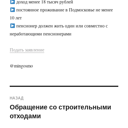
доход менее 18 тысяч рублей
постоянное проживание в Подмосковье не менее
10 лет
пенсионер должен жить один или совместно с
неработающими пенсионерами
Подать заявление
@mingosmo
Навигация
НАЗАД
по
Обращение со строительными
Предыдущая
отходами
запись:
записям