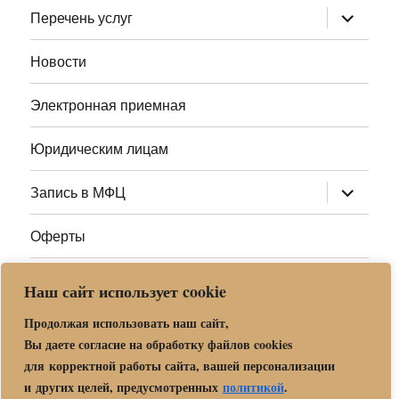
раскрыт
Перечень услуг
дочернее
меню
Новости
Электронная приемная
Юридическим лицам
раскрыт
Запись в МФЦ
дочернее
меню
Оферты
Полезные ссылки
Наш сайт использует cookie
Адреса МФЦ МО
Продолжая использовать наш сайт,
Вы даете согласие на обработку файлов cookies
для корректной работы сайта, вашей персонализации
Центр государственных и муниципальных услуг «Мои
и других целей, предусмотренных
политикой
.
документы» в г. о. Орехово-Зуево