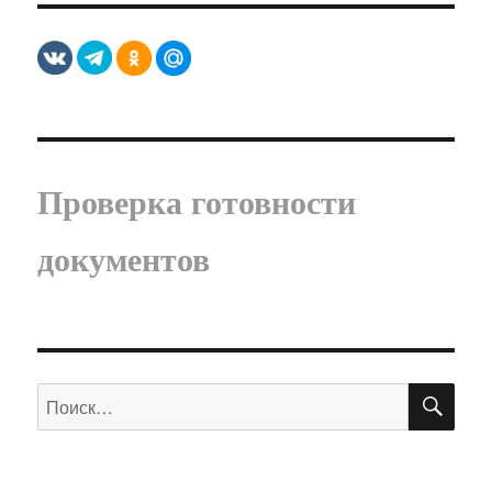
Проверка готовности
документов
ПО
Искать: