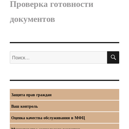
Проверка готовности
документов
ПО
Искать:
Защита прав граждан
Ваш контроль
Оценка качества обслуживания в МФЦ