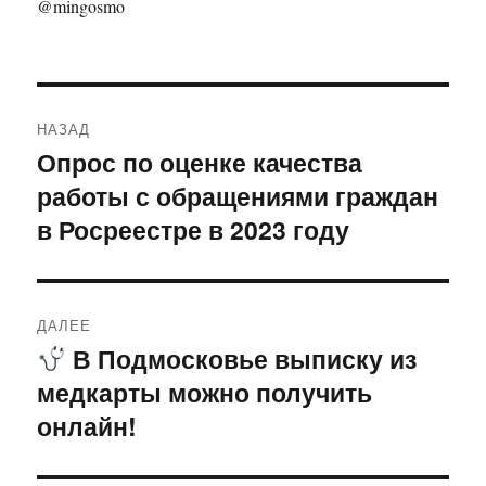
@mingosmo
Навигация
НАЗАД
по
Опрос по оценке качества
Предыдущая
работы с обращениями граждан
запись:
записям
в Росреестре в 2023 году
ДАЛЕЕ
В Подмосковье выписку из
Следующая
медкарты можно получить
запись:
онлайн!