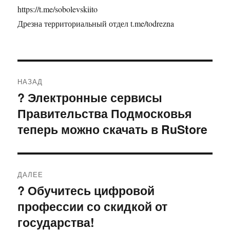
https://t.me/sobolevskiito
Дрезна территориальный отдел t.me/todrezna
Навигация
НАЗАД
по
? Электронные сервисы
Предыдущая
Правительства Подмосковья
запись:
записям
теперь можно скачать в RuStore
ДАЛЕЕ
? Обучитесь цифровой
Следующая
профессии со скидкой от
запись:
государства!