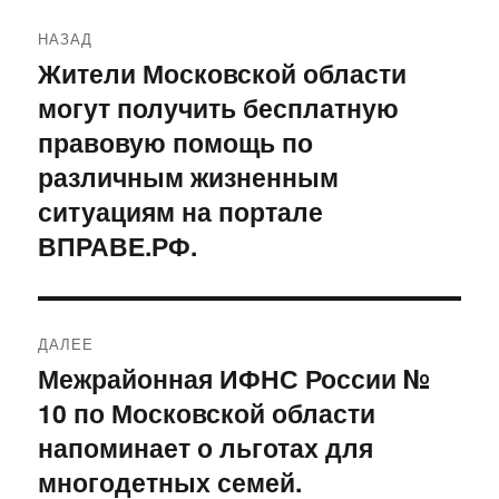
Навигация
НАЗАД
по
Жители Московской области
Предыдущая
могут получить бесплатную
запись:
записям
правовую помощь по
различным жизненным
ситуациям на портале
ВПРАВЕ.РФ.
ДАЛЕЕ
Межрайонная ИФНС России №
Следующая
10 по Московской области
запись:
напоминает о льготах для
многодетных семей.