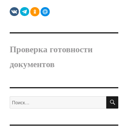
Проверка готовности
документов
ПО
Искать: