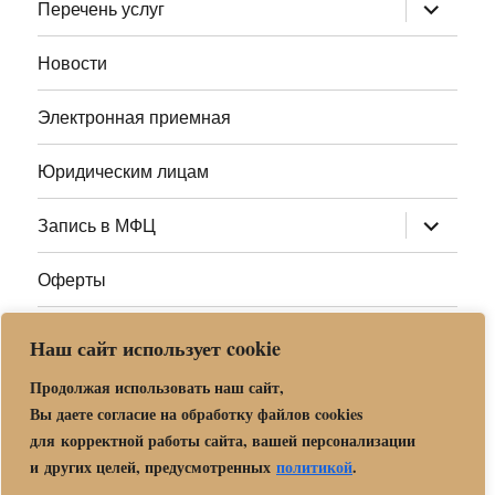
раскрыт
Перечень услуг
дочернее
меню
Новости
Электронная приемная
Юридическим лицам
раскрыт
Запись в МФЦ
дочернее
меню
Оферты
Полезные ссылки
Наш сайт использует cookie
Адреса МФЦ МО
Продолжая использовать наш сайт,
Вы даете согласие на обработку файлов cookies
для корректной работы сайта, вашей персонализации
Центр государственных и муниципальных услуг «Мои
и других целей, предусмотренных
политикой
.
документы» в г. о. Орехово-Зуево