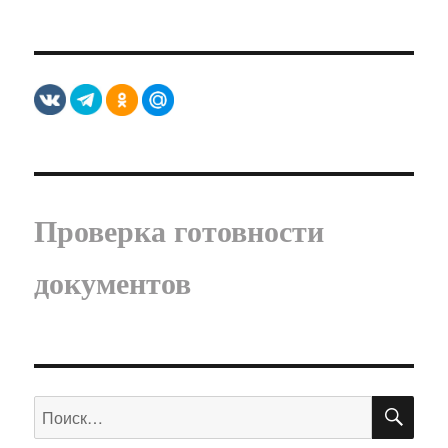
Проверка готовности
документов
ПО
Искать: