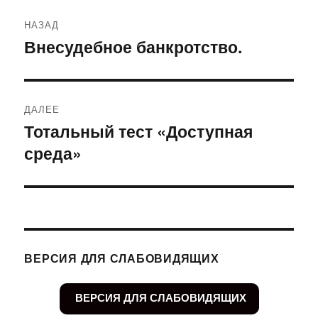
Навигация
НАЗАД
по
Внесудебное банкротство.
Предыдущая
запись:
записям
ДАЛЕЕ
Тотальный тест «Доступная
Следующая
среда»
запись:
ВЕРСИЯ ДЛЯ СЛАБОВИДЯЩИХ
ВЕРСИЯ ДЛЯ СЛАБОВИДЯЩИХ