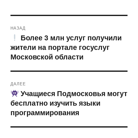
Навигация
НАЗАД
по
Более 3 млн услуг получили
Предыдущая
жители на портале госуслуг
запись:
записям
Московской области
ДАЛЕЕ
Учащиеся Подмосковья могут
Следующая
бесплатно изучить языки
запись:
программирования