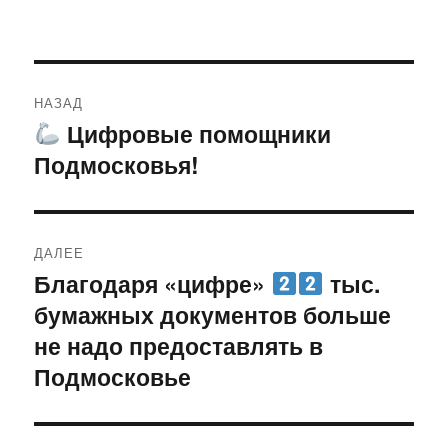
Навигация
НАЗАД
по
Цифровые помощники
Предыдущая
Подмосковья!
запись:
записям
ДАЛЕЕ
Благодаря «цифре»
тыс.
Следующая
бумажных документов больше
запись:
не надо предоставлять в
Подмосковье