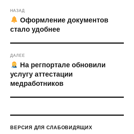
Навигация
НАЗАД
по
Оформление документов
Предыдущая
стало удобнее
запись:
записям
ДАЛЕЕ
На регпортале обновили
Следующая
услугу аттестации
запись:
медработников
ВЕРСИЯ ДЛЯ СЛАБОВИДЯЩИХ