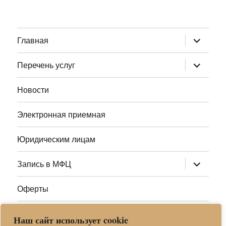
раскрыт
Главная
дочернее
меню
раскрыт
Перечень услуг
дочернее
меню
Новости
Электронная приемная
Юридическим лицам
раскрыт
Запись в МФЦ
дочернее
меню
Оферты
Полезные ссылки
Наш сайт использует cookie