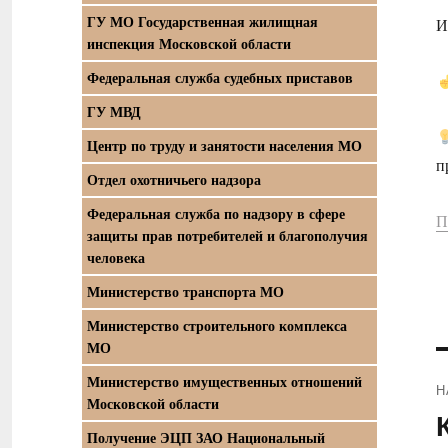
ГУ МО Государственная жилищная
И
инспекция Московской области
Федеральная служба судебных приставов
ГУ МВД
Центр по труду и занятости населения МО
п
Отдел охотничьего надзора
Федеральная служба по надзору в сфере
П
защиты прав потребителей и благополучия
человека
Министерство транспорта МО
Министерство строительного комплекса
МО
Министерство имущественных отношений
Н
Московской области
П
Получение ЭЦП ЗАО Национальный
з