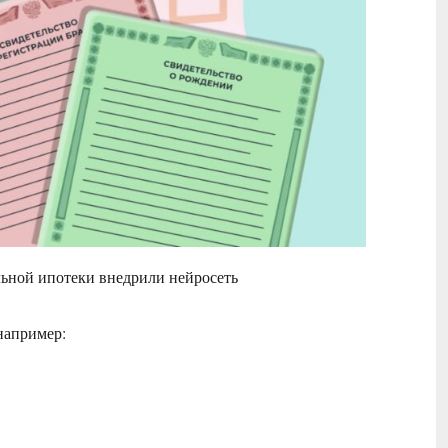
льной ипотеки внедрили нейросеть
например: