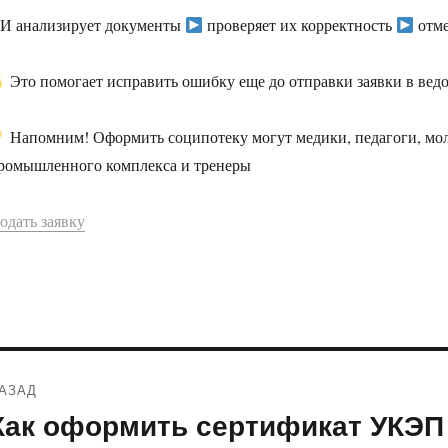
И анализирует документы
проверяет их корректность
отме
Это помогает исправить ошибку еще до отправки заявки в вед
Напомним! Оформить соципотеку могут медики, педагоги, мо
ромышленного комплекса и тренеры
одать заявку
Навигация
АЗАД
по
Как оформить сертификат УКЭП
редыдущая
апись: