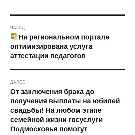
Навигация
НАЗАД
по
На региональном портале
Предыдущая
оптимизирована услуга
запись:
записям
аттестации педагогов
ДАЛЕЕ
От заключения брака до
Следующая
получения выплаты на юбилей
запись:
свадьбы! На любом этапе
семейной жизни госуслуги
Подмосковья помогут