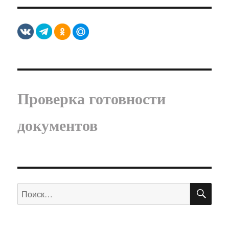
Проверка готовности
документов
ПО
Искать: