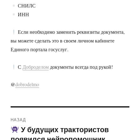
СНИЛС
ИНН
Если необходимо заменить реквизиты документа,
вы можете сделать это в своем личном кабинете
Единого портала госуслуг.
С
Доброделом
документы всегда под рукой!
@
dobrodelmo
Навигация
НАЗАД
по
У будущих трактористов
Предыдущая
появился нейропомощник
запись: