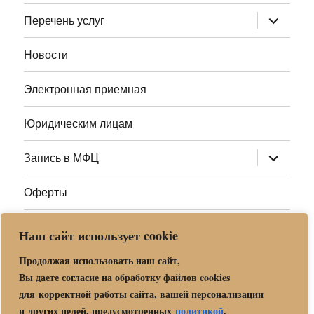
меню
раскрыт
Перечень услуг
дочернее
меню
Новости
Электронная приемная
Юридическим лицам
раскрыт
Запись в МФЦ
дочернее
меню
Оферты
Полезные ссылки
Наш сайт использует cookie
Адреса МФЦ МО
Продолжая использовать наш сайт,
Вы даете согласие на обработку файлов cookies
для корректной работы сайта, вашей персонализации
Центр государственных и муниципальных услуг «Мои
и других целей, предусмотренных
политикой
.