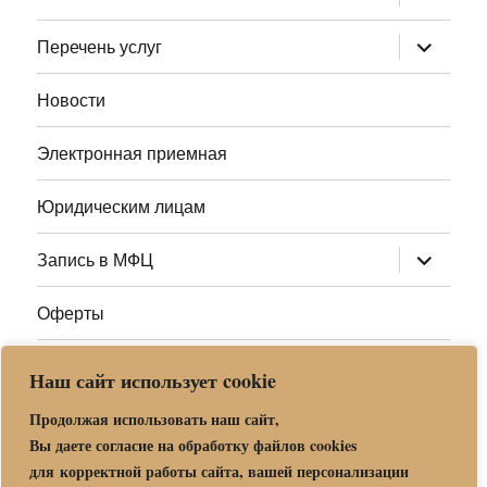
дочернее
меню
раскрыт
Перечень услуг
дочернее
меню
Новости
Электронная приемная
Юридическим лицам
раскрыт
Запись в МФЦ
дочернее
меню
Оферты
Полезные ссылки
Наш сайт использует cookie
Адреса МФЦ МО
Продолжая использовать наш сайт,
Вы даете согласие на обработку файлов cookies
для корректной работы сайта, вашей персонализации