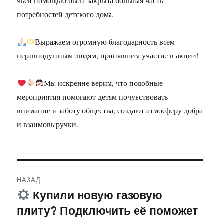
чьей помощью была закрыта большая часть
потребностей детского дома.
Выражаем огромную благодарность всем
неравнодушным людям, принявшим участие в акции!
Мы искренне верим, что подобные
мероприятия помогают детям почувствовать
внимание и заботу общества, создают атмосферу добра
и взаимовыручки.
Навигация
НАЗАД
по
Купили новую газовую
Предыдущая
плиту? Подключить её поможет
запись:
записям