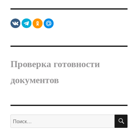
Проверка готовности
документов
ПО
Искать: