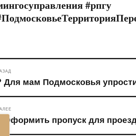
мингосуправления #рпгу
#ПодмосковьеТерриторияПер
Навигация
АЗАД
по
? Для мам Подмосковья упрост
редыдущая
апись:
записям
АЛЕЕ
? Оформить пропуск для проез
ледующая
апись: