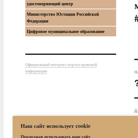
удостоверяющий центр
Министерство Юстиции Российской
Федерации
Цифровое муниципальное образование
Официальный интернет-портал правовой
информации
Н
П
з
Д
С
Наш сайт использует cookie
з
Продолжая использовать наш сайт,