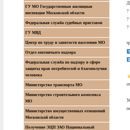
Д
ГУ МО Государственная жилищная
?
инспекция Московской области
?
Федеральная служба судебных приставов
?
ГУ МВД
Центр по труду и занятости населения МО
Ч
Отдел охотничьего надзора
Федеральная служба по надзору в сфере
защиты прав потребителей и благополучия
человека
о
Министерство транспорта МО
Министерство строительного комплекса
У
МО
п
Министерство имущественных отношений
Московской области
Получение ЭЦП ЗАО Национальный