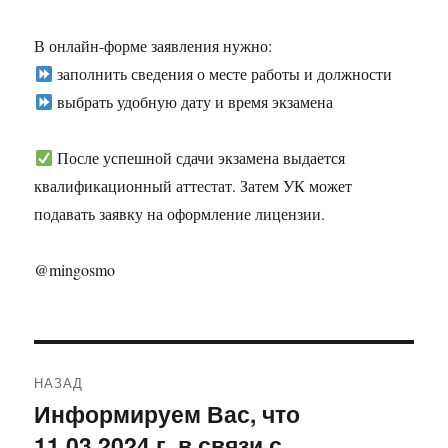
В онлайн-форме заявления нужно:
заполнить сведения о месте работы и должности
выбрать удобную дату и время экзамена
После успешной сдачи экзамена выдается
квалификационный аттестат. Затем УК может
подавать заявку на оформление лицензии.
@mingosmo
Навигация
НАЗАД
по
Информируем Вас, что
Предыдущая
11.03.2024 г. в связи с
запись: