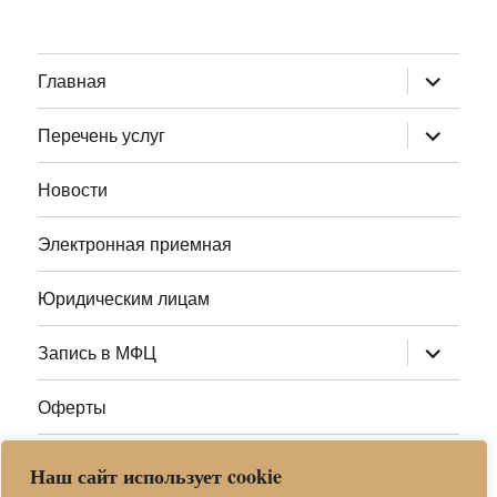
раскрыт
Главная
дочернее
меню
раскрыт
Перечень услуг
дочернее
меню
Новости
Электронная приемная
Юридическим лицам
раскрыт
Запись в МФЦ
дочернее
меню
Оферты
Полезные ссылки
Наш сайт использует cookie