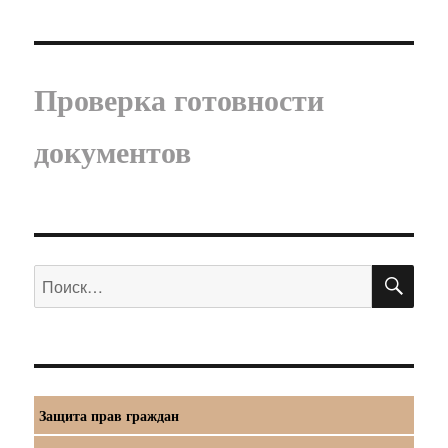
Проверка готовности
документов
ПО
Искать:
Защита прав граждан