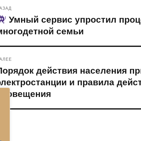
Навигация
АЗАД
по
Умный сервис упростил проц
редыдущая
апись:
записям
многодетной семьи
АЛЕЕ
Порядок действия населения пр
ледующая
апись:
электростанции и правила дейс
оповещения