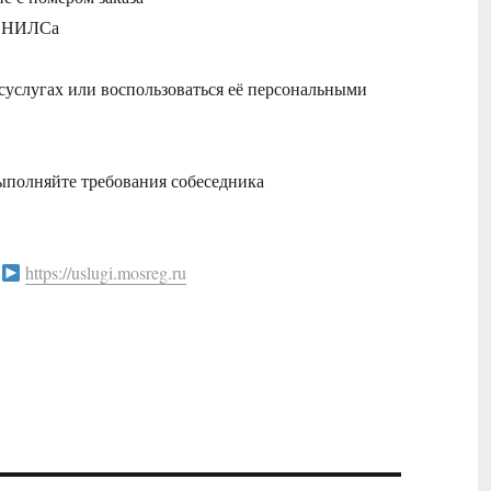
 СНИЛСа
суслугах или воспользоваться её персональными
выполняйте требования собеседника
а
https://uslugi.mosreg.ru