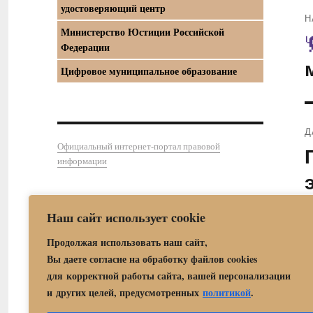
удостоверяющий центр
Н
Министерство Юстиции Российской
П
Федерации
з
Цифровое муниципальное образование
Д
Официальный интернет-портал правовой
С
информации
з
Наш сайт использует cookie
Продолжая использовать наш сайт,
Вы даете согласие на обработку файлов cookies
для корректной работы сайта, вашей персонализации
и других целей, предусмотренных
политикой
.