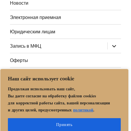
Новости
Электронная приемная
Юридическим лицам
раскрыт
Запись в МФЦ
дочернее
меню
Оферты
Полезные ссылки
Наш сайт использует cookie
Адреса МФЦ МО
Продолжая использовать наш сайт,
Вы даете согласие на обработку файлов cookies
для корректной работы сайта, вашей персонализации
Центр государственных и муниципальных услуг «Мои
и других целей, предусмотренных
политикой
.
документы» в г. о. Орехово-Зуево
Политика обработки и защиты персональных данных в «МБУ
Принять
МФЦ Орехово-Зуевского городского округа Московской области»