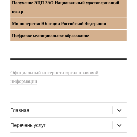
Получение ЭЦП ЗАО Национальный удостоверяющий
центр
Министерство Юстиции Российской Федерации
Цифровое муниципальное образование
Официальный интернет-портал правовой
информации
раскрыт
Главная
дочернее
меню
раскрыт
Перечень услуг
дочернее
меню