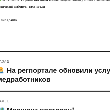
 личный кабинет заявителя
mingosmo
Навигация
АЗАД
по
На регпортале обновили услу
редыдущая
апись:
записям
медработников
АЛЕЕ
Маршрут построен!
ледующая