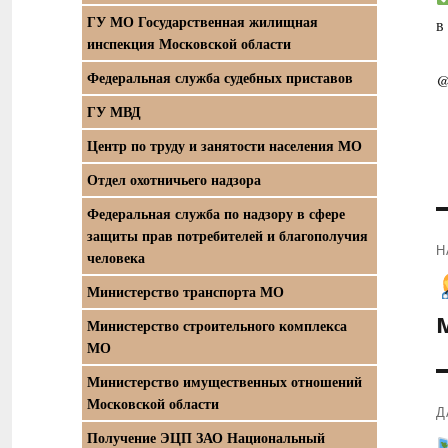
ГУ МО Государственная жилищная
в
инспекция Московской области
Федеральная служба судебных приставов
@
ГУ МВД
Центр по труду и занятости населения МО
Отдел охотничьего надзора
Федеральная служба по надзору в сфере
защиты прав потребителей и благополучия
Н
человека
П
Министерство транспорта МО
з
Министерство строительного комплекса
МО
Министерство имущественных отношений
Московской области
Д
Получение ЭЦП ЗАО Национальный
С