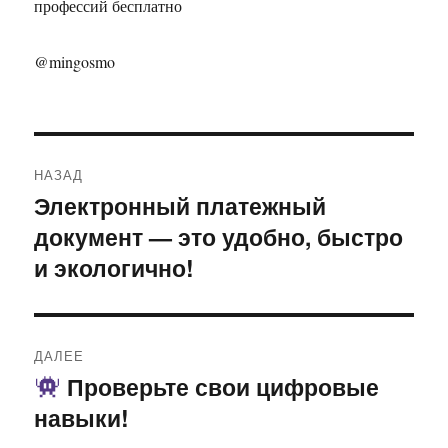
профессий бесплатно
@mingosmo
Навигация
НАЗАД
по
Электронный платежный
Предыдущая
документ — это удобно, быстро
запись:
записям
и экологично!
ДАЛЕЕ
Проверьте свои цифровые
Следующая
навыки!
запись: