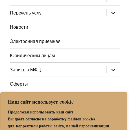
дочернее
меню
раскрыт
Перечень услуг
дочернее
меню
Новости
Электронная приемная
Юридическим лицам
раскрыт
Запись в МФЦ
дочернее
меню
Оферты
Полезные ссылки
Наш сайт использует cookie
Продолжая использовать наш сайт,
Адреса МФЦ МО
Вы даете согласие на обработку файлов cookies
для корректной работы сайта, вашей персонализации