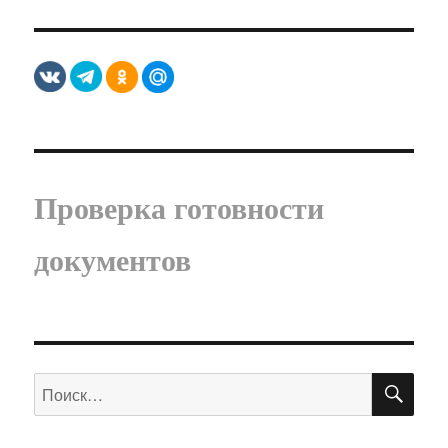
Проверка готовности
документов
ПО
Искать: