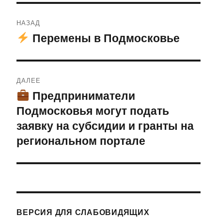
Навигация
НАЗАД
по
Перемены в Подмосковье
Предыдущая
запись:
записям
ДАЛЕЕ
Предприниматели
Следующая
Подмосковья могут подать
запись:
заявку на субсидии и гранты на
региональном портале
ВЕРСИЯ ДЛЯ СЛАБОВИДЯЩИХ