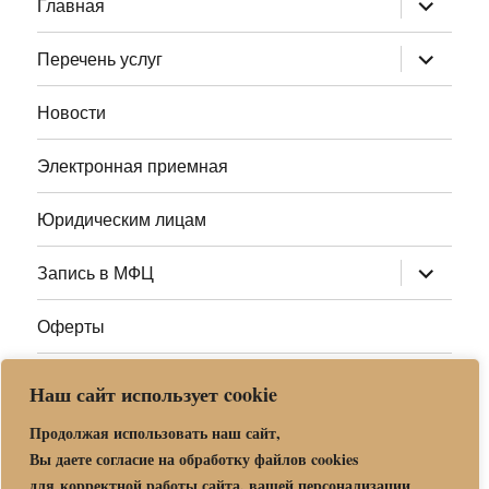
Главная
дочернее
меню
раскрыт
Перечень услуг
дочернее
меню
Новости
Электронная приемная
Юридическим лицам
раскрыт
Запись в МФЦ
дочернее
меню
Оферты
Полезные ссылки
Наш сайт использует cookie
Адреса МФЦ МО
Продолжая использовать наш сайт,
Вы даете согласие на обработку файлов cookies
для корректной работы сайта, вашей персонализации