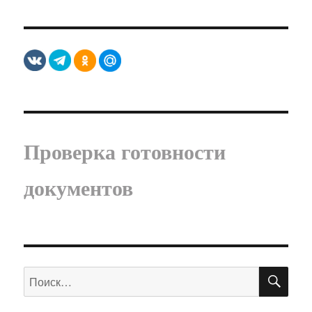
Проверка готовности
документов
ПО
Искать: