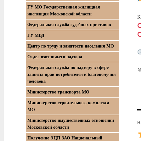
ГУ МО Государственная жилищная
инспекция Московской области
К
Федеральная служба судебных приставов
ГУ МВД
Центр по труду и занятости населения МО
Отдел охотничьего надзора
Федеральная служба по надзору в сфере
@
защиты прав потребителей и благополучия
человека
Министерство транспорта МО
Министерство строительного комплекса
МО
Министерство имущественных отношений
Н
Московской области
П
Получение ЭЦП ЗАО Национальный
з