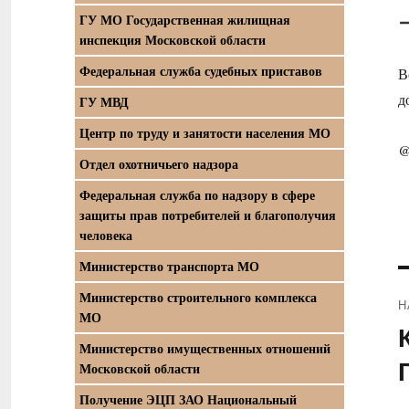
ГУ МО Государственная жилищная
инспекция Московской области
Федеральная служба судебных приставов
В
д
ГУ МВД
Центр по труду и занятости населения МО
@
Отдел охотничьего надзора
Федеральная служба по надзору в сфере
защиты прав потребителей и благополучия
человека
Министерство транспорта МО
Министерство строительного комплекса
Н
МО
П
Министерство имущественных отношений
з
Московской области
Получение ЭЦП ЗАО Национальный