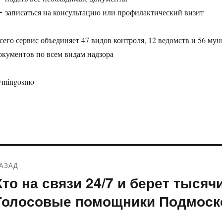
записаться на консультацию или профилактический визит
сего сервис объединяет 47 видов контроля, 12 ведомств и 56 мун
окументов по всем видам надзора
mingosmo
Навигация
АЗАД
по
Кто на связи 24/7 и берет тысяч
редыдущая
апись:
записям
Голосовые помощники Подмоск