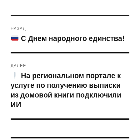
Навигация
НАЗАД
по
С Днем народного единства!
Предыдущая
запись:
записям
ДАЛЕЕ
На региональном портале к
Следующая
услуге по получению выписки
запись:
из домовой книги подключили
ИИ