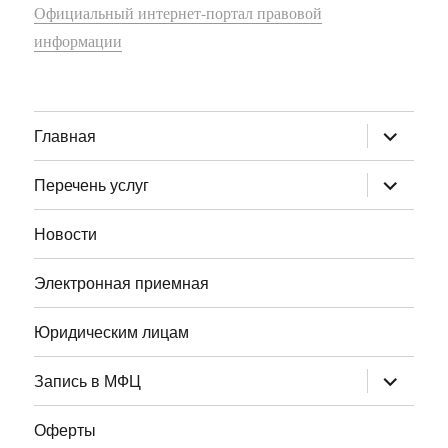
Официальный интернет-портал правовой
информации
раскрыт
Главная
дочернее
меню
раскрыт
Перечень услуг
дочернее
меню
Новости
Электронная приемная
Юридическим лицам
раскрыт
Запись в МФЦ
дочернее
меню
Оферты